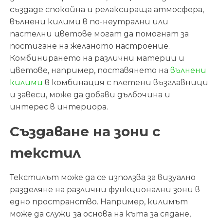
създаде спокойна и релаксираща атмосфера,
вълнени килими в по-неутрални или
пастелни цветове могат да помогнат за
постигане на желаното настроение.
Комбинирането на различни материи и
цветове, например, поставянето на
вълнени
килими
в комбинация с плетени възглавници
и завеси, може да добави дълбочина и
интерес в интериора.
Създаване на зони с
текстил
Текстилът може да се използва за визуално
разделяне на различни функционални зони в
едно пространство. Например, килимът
може да служи за основа на къта за сядане,