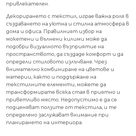
привлекателен.
Декорирането с текстил, играе важна роля в
създаването на уютна и стилна атмосфера в
дома и офиса. Правилният избор на
мокетени и вълнени килими може да
подобри визуалното възприятие на
пространството, да създаде комфорт и да
определи стиловото излъчване. Чрез
внимателно комбиниране на цветове и
материи, както и поддържане на
текстилните елементи, можете да
трансформирате всяка стая в приятно и
приветливо място. Недопустимо е да се
подценяват ползите от текстила, и те
определено заслужават внимание при
планирането на интериора.