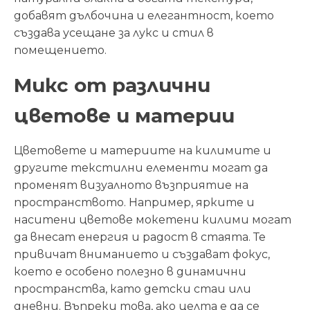
добавят дълбочина и елегантност, което
създава усещане за лукс и стил в
помещението.
Микс от различни
цветове и материи
Цветовете и материите на килимите и
другите текстилни елементи могат да
променят визуалното възприятие на
пространството. Например, ярките и
наситени цветове мокетени килими могат
да внесат енергия и радост в стаята. Те
привичат вниманието и създават фокус,
което е особено полезно в динамични
пространства, като детски стаи или
дневни. Въпреки това, ако целта е да се