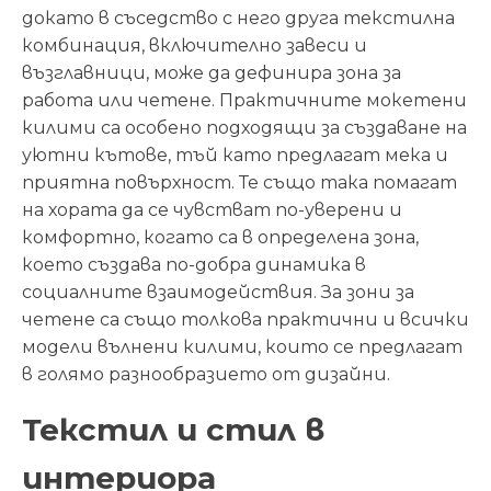
докато в съседство с него друга текстилна
комбинация, включително завеси и
възглавници, може да дефинира зона за
работа или четене. Практичните мокетени
килими са особено подходящи за създаване на
уютни кътове, тъй като предлагат мека и
приятна повърхност. Те също така помагат
на хората да се чувстват по-уверени и
комфортно, когато са в определена зона,
което създава по-добра динамика в
социалните взаимодействия. За зони за
четене са също толкова практични и всички
модели вълнени килими, които се предлагат
в голямо разнообразието от дизайни.
Текстил и стил в
интериора