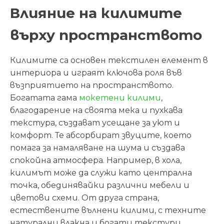
Влияние на килимите
върху пространството
Килимите са основен текстилен елемент в
интериора и играят ключова роля във
възприятието на пространството.
Богатата гама
мокетени килими
,
благодарение на своята мека и пухкава
текстура, създават усещане за уют и
комфорт. Те абсорбират звуците, което
помага за намаляване на шума и създава
спокойна атмосфера. Например, в хола,
килимът може да служи като централна
точка, обединявайки различни мебели и
цветови схеми. От друга страна,
естествените вълнени килими, с техните
натурални влакна и богати текстури,