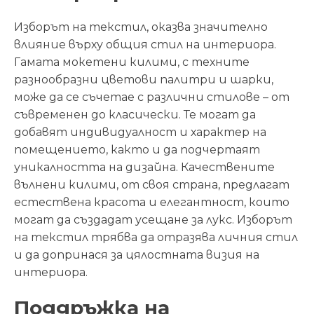
Изборът на текстил, оказва значително
влияние върху общия стил на интериора.
Гамата мокетени килими, с техните
разнообразни цветови палитри и шарки,
може да се съчетае с различни стилове – от
съвременен до класически. Те могат да
добавят индивидуалност и характер на
помещението, както и да подчертаят
уникалността на дизайна. Качествените
вълнени килими, от своя страна, предлагат
естествена красота и елегантност, които
могат да създадат усещане за лукс. Изборът
на текстил трябва да отразява личния стил
и да допринася за цялостната визия на
интериора.
Поддръжка на