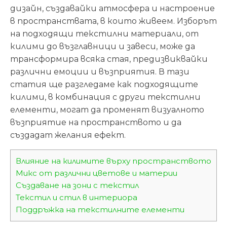
дизайн, създавайки атмосфера и настроение
в пространствата, в които живеем. Изборът
на подходящи текстилни материали, от
килими до възглавници и завеси, може да
трансформира всяка стая, предизвиквайки
различни емоции и възприятия. В тази
статия ще разгледаме как подходящите
килими, в комбинация с други текстилни
елементи, могат да променят визуалното
възприятие на пространството и да
създадат желания ефект.
Влияние на килимите върху пространството
Микс от различни цветове и материи
Създаване на зони с текстил
Текстил и стил в интериора
Поддръжка на текстилните елементи