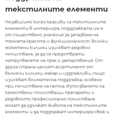
текстилните елементи
Независимо колко красиви са текстилните
елементи в интериора, поддръжката им е
от съществено значение за запазване на
тяхната красота и функционалност. Всички
мокетени килими изискват редовно
почистване, за да се предотврати
натрупването на прах и замърсявания. От
друга страна целият асортимент от
вълнени килими, макар и издръжливи, също
изискват внимателна поддръжка, особено
при почистване на петна. Използването на
качествени почистващи препарати и
редовното професионално почистване
могат да удължат живота на текстилните
елементи и да поддържат интериора свеж и