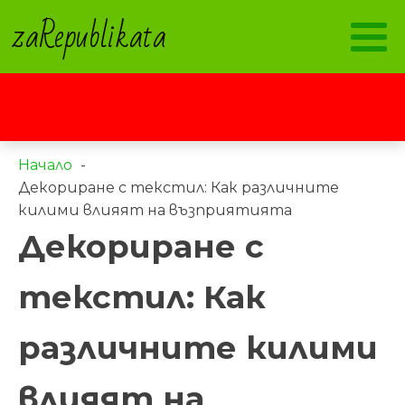
zaRepublikata
Начало
Декориране с текстил: Как различните
килими влияят на възприятията
Декориране с
текстил: Как
различните килими
влияят на